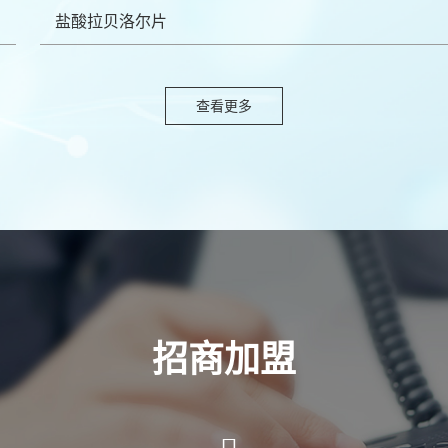
盐酸拉贝洛尔片
查看更多
招商加盟