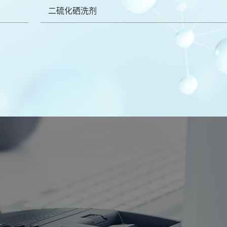
二硫化硒洗剂