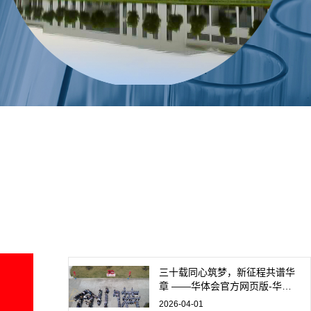
三十载同心筑梦，新征程共谱华
章 ——华体会官方网页版-华体
会(中国)-华体会 献礼集团三十华
2026-04-01