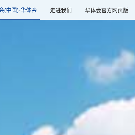
(中国)-华体会
走进我们
华体会官方网页版
药
制剂招商加盟
公司简介
皮肤科用药
加入我们
华体会官方网页版
疫苗稀释剂销售
资质荣誉
中成药
员工天地
联系我们
疫苗稀释剂
原料药合作