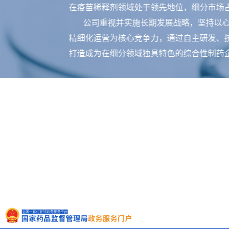
在疫苗稀释剂领域处于领先地位，细分市场占
公司重视并实施长期发展战略，坚持以心
精细化运营为核心竞争力，通过自主研发、
打造成为在细分领域独具特色的综合性制药