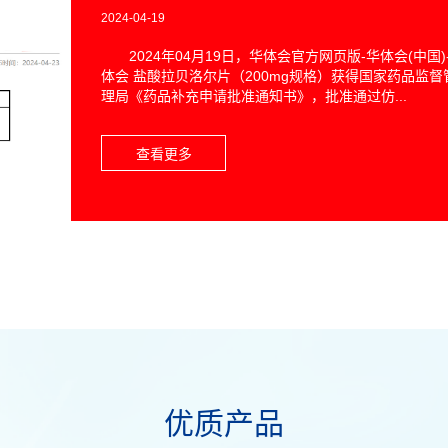
2024-04-19
2024年04月19日，华体会官方网页版-华体会(中国)
体会 盐酸拉贝洛尔片（200mg规格）获得国家药品监督
理局《药品补充申请批准通知书》，批准通过仿...
查看更多
优质产品