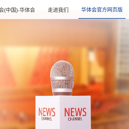
华体会官方网页版
(中国)-华体会
走进我们
药
制剂招商加盟
公司简介
皮肤科用药
加入我们
华体会官方网页版
疫苗稀释剂销售
资质荣誉
中成药
员工天地
联系我们
疫苗稀释剂
原料药合作