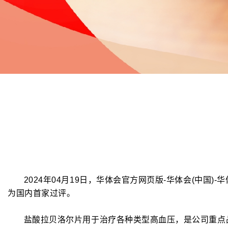
2024
年04月19日，华体会官方网页版-华体会(中国
为国内首家过评。
盐酸拉贝洛尔片用于治疗各种类型高血压，是公司重点品种