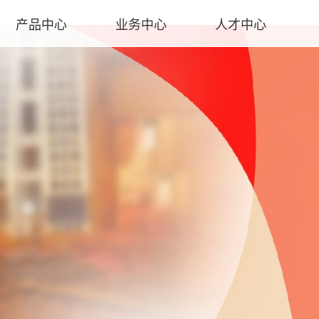
产品中心
业务中心
人才中心
其它产品