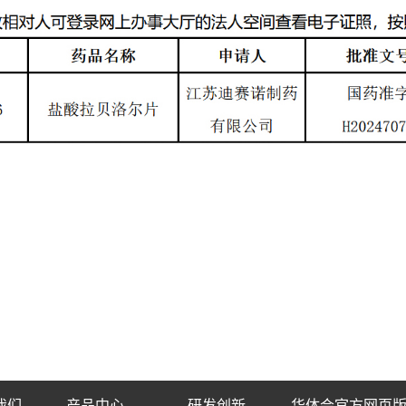
我们
产品中心
研发创新
华体会官方网页