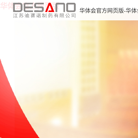
华体会官方网页版
华体会官方网页版-华体会
心脑血管用